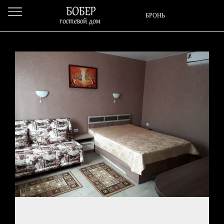
Бронирование
БРОНЬ
ГЛАВНАЯ
П
Заезд
*
Е
Р
Е
Й
Т
И
Отъезд
*
НОМЕРА
С
М
Кол-во гостей
О
Т
Р
Е
Т
Ь
И
Б
Р
О