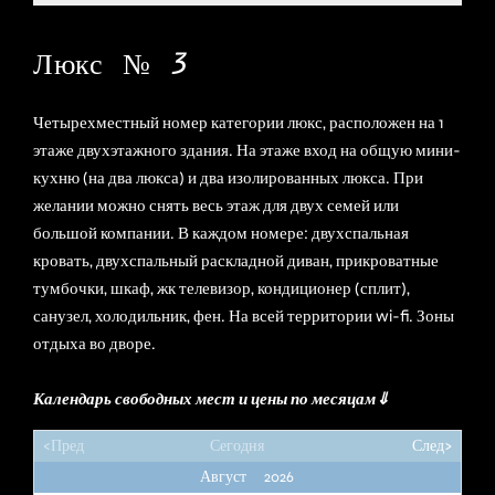
Н
И
Р
О
Люкс № 3
В
А
Т
Ь
Четырехместный номер категории люкс, расположен на 1
этаже двухэтажного здания. На этаже вход на общую мини-
кухню (на два люкса) и два изолированных люкса. При
желании можно снять весь этаж для двух семей или
ОТДЕЛЬНЫЙ
П
О
большой компании. В каждом номере: двухспальная
ДОМ
С
кровать, двухспальный раскладной диван, прикроватные
М
О
тумбочки, шкаф, жк телевизор, кондиционер (сплит),
Т
санузел, холодильник, фен. На всей территории wi-fi. Зоны
Р
Е
отдыха во дворе.
Т
Ь
Календарь свободных мест и цены по месяцам⇓
<Пред
Сегодня
След>
С
КОНТАКТЫ/
М