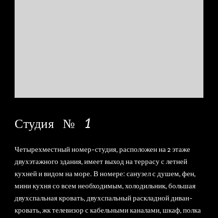
Е
Т
Ь
И
Б
Р
О
Н
И
Р
О
В
А
Т
Ь
ОТДЕЛЬНЫЙ
Студия № 1
П
О
ДОМ
С
М
Четырехместный номер-студия, расположен на 2 этаже
О
Т
двухэтажного здания, имеет выход на террасу с летней
Р
кухней и видом на море. В номере: санузел с душем, фен,
Е
Т
мини кухня со всем необходимым, холодильник, большая
Ь
двухспальная кровать, двухспальный раскладной диван-