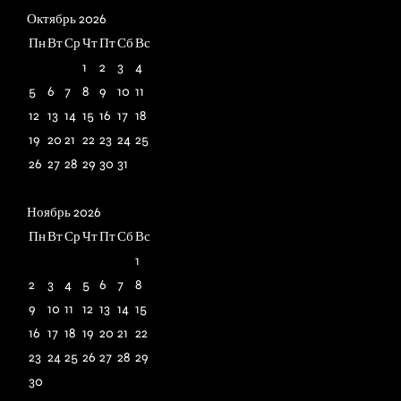
28
29
30
Г
Октябрь 2026
Пн
Вт
Ср
Чт
Пт
Сб
Вс
1
2
3
4
5
6
7
8
9
10
11
Бронируй отдых
12
13
14
15
16
17
18
заранее
19
20
21
22
23
24
25
26
27
28
29
30
31
Ноябрь 2026
Пн
Вт
Ср
Чт
Пт
Сб
Вс
1
2
3
4
5
6
7
8
9
10
11
12
13
14
15
16
17
18
19
20
21
22
23
24
25
26
27
28
29