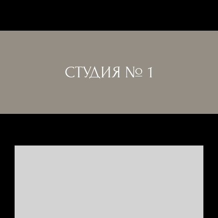
Бронирование
БРОНЬ
СТУДИЯ № 1
ГЛАВНАЯ
П
Заезд
*
Е
Р
Е
Й
Т
И
Отъезд
*
НОМЕРА
С
М
Кол-во гостей
О
Т
Р