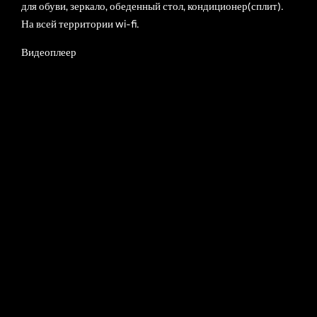
кровать, жк телевизор с кабельными каналами, шкаф, полка
для обуви, зеркало, обеденный стол, кондиционер(сплит).
На всей территории wi-fi.
С
КОНТАКТЫ/
М
О
Видеоплеер
РЕКВИЗИТЫ
Т
Р
Е
Т
Ь
Ч
УСЛОВИЕ
И
Т
ОТМЕНЫ
А
Т
Ь
БРОНИРОВАН
ИЯ