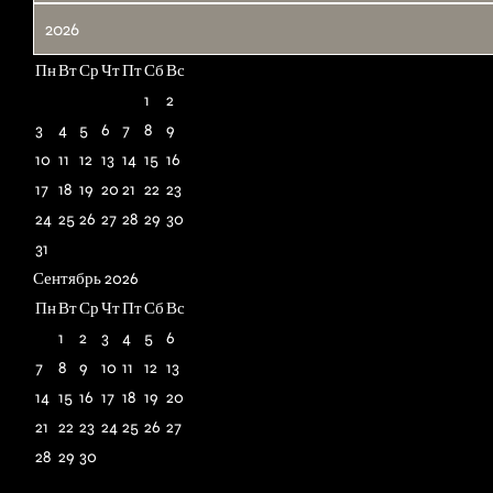
ти
00:00
МЫ СОБЛЮДАЕМ
Инструкция
Пн
Вт
Ср
Чт
Пт
Сб
Вс
бронирования
1
2
3
4
5
6
7
8
9
ВАЖНО ЗНАТЬ
10
11
12
13
14
15
16
17
18
19
20
21
22
23
24
25
26
27
28
29
30
ПОЛЕЗНО
Ч
31
И
ЗНАТЬ
Сентябрь 2026
Т
А
Пн
Вт
Ср
Чт
Пт
Сб
Вс
Т
Ь
1
2
3
4
5
6
Н
7
8
9
10
11
12
13
А
Ш
14
15
16
17
18
19
20
Б
Л
21
22
23
24
25
26
27
О